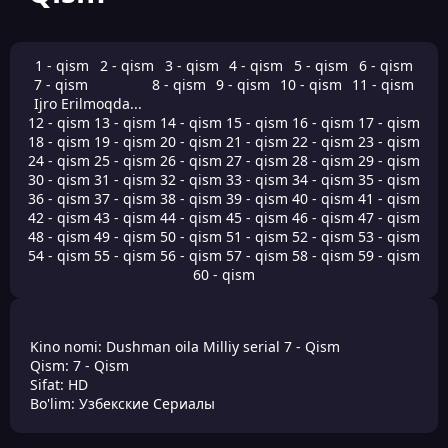
1 - qism
2 - qism
3 - qism
4 - qism
5 - qism
6 - qism
7 - qism
8 - qism
9 - qism
10 - qism
11 - qism
Ijro Erilmoqda...
12 - qism
13 - qism
14 - qism
15 - qism
16 - qism
17 - qism
18 - qism
19 - qism
20 - qism
21 - qism
22 - qism
23 - qism
24 - qism
25 - qism
26 - qism
27 - qism
28 - qism
29 - qism
30 - qism
31 - qism
32 - qism
33 - qism
34 - qism
35 - qism
36 - qism
37 - qism
38 - qism
39 - qism
40 - qism
41 - qism
42 - qism
43 - qism
44 - qism
45 - qism
46 - qism
47 - qism
48 - qism
49 - qism
50 - qism
51 - qism
52 - qism
53 - qism
54 - qism
55 - qism
56 - qism
57 - qism
58 - qism
59 - qism
60 - qism
Kino nomi: Dushman oila Milliy serial 7 - Qism
Qism: 7 - Qism
Sifat: HD
Bo'lim: Узбекские Сериалы